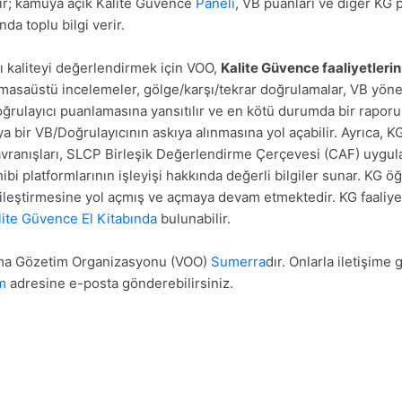
dir; kamuya açık Kalite Güvence
Paneli
, VB puanları ve diğer KG
da toplu bilgi verir.
 kaliteyi değerlendirmek için VOO,
Kalite Güvence faaliyetlerini
masaüstü incelemeler, gölge/karşı/tekrar doğrulamalar, VB yönet
ğrulayıcı puanlamasına yansıtılır ve en kötü durumda bir rapor
a bir VB/Doğrulayıcının askıya alınmasına yol açabilir. Ayrıca, K
davranışları, SLCP Birleşik Değerlendirme Çerçevesi (CAF) uygu
ibi platformlarının işleyişi hakkında değerli bilgiler sunar. KG ö
ileştirmesine yol açmış ve açmaya devam etmektedir. KG faaliye
lite Güvence El Kitabında
bulunabilir.
ma Gözetim Organizasyonu (VOO)
Sumerra
dır. Onlarla iletişime
m
adresine e-posta gönderebilirsiniz.