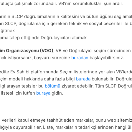
ruluşta çalışmak zorundadır. VB’nin sorumlulukları şunlardır:
arının SLCP doğrulamalarının kalitesini ve bütünlüğünü sağlama
arı SLCP, doğrulama için gereken teknik ve sosyal beceriler ile 
eğitmek
ama talep ettiğinde Doğrulayıcıları atamak
im Organizasyonu (VOO)
, VB ve Doğrulayıcı seçim sürecinden
mak istiyorsanız, başvuru sürecine
buradan
başlayabilirsiniz.
redite Ev Sahibi platformunda Seçim listelerinde yer alan VB’lerd
eçim modeli hakkında daha fazla bilgi
burada
bulunabilir. Doğrul
lgi arayan tesisler bu
bölümü
ziyaret edebilir. Tüm SLCP Doğrul
listesi için lütfen
buraya
gidin.
verileri kabul etmeye taahhüt eden markalar, bunu web sitemi
lığıyla duyurabilirler. Liste, markaların tedarikçilerinden hangi 