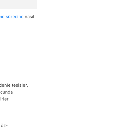
me sürecine
nasıl
enle tesisler,
nucunda
rler.
 öz-