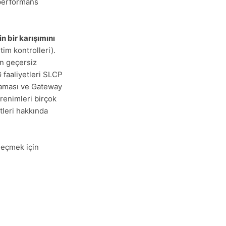
 performans
n bir karışımını
im kontrolleri).
un geçersiz
G faaliyetleri SLCP
laması ve Gateway
ğrenimleri birçok
tleri hakkında
 geçmek için