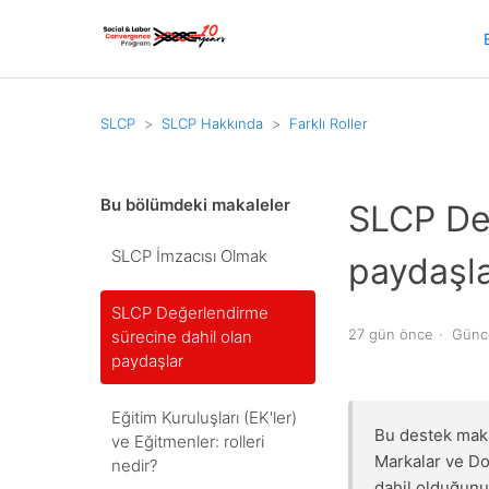
SLCP
SLCP Hakkında
Farklı Roller
Bu bölümdeki makaleler
SLCP Değ
SLCP İmzacısı Olmak
paydaşl
SLCP Değerlendirme
27 gün önce
Günc
sürecine dahil olan
paydaşlar
Eğitim Kuruluşları (EK'ler)
Bu destek makal
ve Eğitmenler: rolleri
Markalar ve D
nedir?
dahil olduğunu