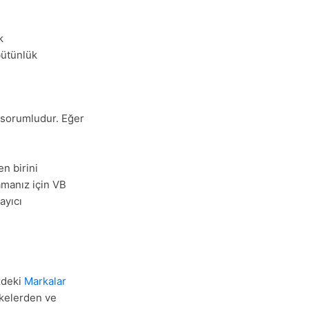
k
bütünlük
 sorumludur. Eğer
en birini
amanız için VB
ayıcı
zdeki
Markalar
ülkelerden ve