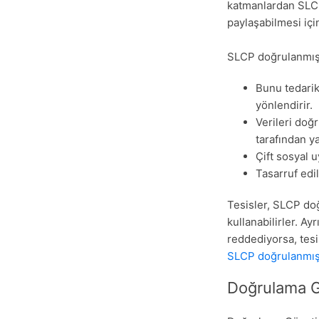
katmanlardan SLCP 
paylaşabilmesi içi
SLCP doğrulanmış 
Bunu tedarik
yönlendirir.
Verileri doğ
tarafından ya
Çift sosyal 
Tasarruf edil
Tesisler, SLCP doğ
kullanabilirler. Ay
reddediyorsa, tes
SLCP doğrulanmış v
Doğrulama 