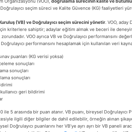
m Organizasyonu (VOO),
doğrulama sürecinin kalite ve bütünl
Doğrulayıcı seçim süreci ve Kalite Güvence (KG) faaliyetleri yür
Kuruluş (VB) ve Doğrulayıcı seçim sürecini yönetir
. VOO, aday D
n kriterlere sahiptir; adaylar eğitim almak ve beceri ile deney
k zorundadır. VOO ayrıca VB ve Doğrulayıcı performansını değer
Doğrulayıcı performansını hesaplamak için kullanılan veri kaynak
sınav puanları (KG verisi yoksa)
celeme sonuçları
lama sonuçları
lama sonuçları
ldirimi
ullanıcı geri bildirimi
ar
0 ile 5 arasında bir puan atanır. VB puanı, bireysel Doğrulayıcı 
tesiyle ilgili diğer bilgiler de dahil edilebilir, örneğin alınan şika
sel Doğrulayıcı puanlarını her VB’ye ayrı ayrı bir VB paneli aracıl