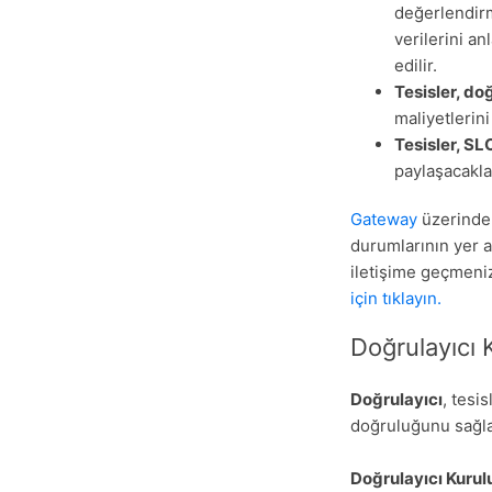
değerlendirm
verilerini an
edilir.
Tesisler, do
maliyetlerini
Tesisler, S
paylaşacaklar
Gateway
üzerinde,
durumlarının yer a
iletişime geçmeni
için tıklayın.
Doğrulayıcı K
Doğrulayıcı
, tesi
doğruluğunu sağla
Doğrulayıcı Kurul