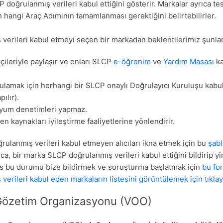
doğrulanmış verileri kabul ettiğini gösterir. Markalar ayrıca tesi
n hangi Araç Adımının tamamlanması gerektiğini belirtebilirler.
verileri kabul etmeyi seçen bir markadan beklentilerimiz şunlar
çileriyle paylaşır ve onları SLCP
e-öğrenim
ve
Yardım Masası
ka
rulamak için herhangi bir SLCP onaylı Doğrulayıcı Kuruluşu kabu
pılır).
uyum denetimleri yapmaz.
en kaynakları iyileştirme faaliyetlerine yönlendirir.
rulanmış verileri kabul etmeyen alıcıları ikna etmek için bu
şab
rıca, bir marka SLCP doğrulanmış verileri kabul ettiğini bildirip y
is bu durumu bize bildirmek ve soruşturma başlatmak için
bu fo
erileri kabul eden markaların listesini görüntülemek için tıklay
Gözetim Organizasyonu (VOO)