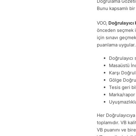
Doğrulama Gözeti
Bunu kapsamlı bir 
VOO,
Doğrulayıcı 
önceden seçmek içi
için sınavı geçme
puanlama uygular. 
Doğrulayıcı 
Masaüstü İn
Karşı Doğru
Gölge Doğru
Tesis geri bi
Marka/rapor k
Uyuşmazlıkl
Her Doğrulayıcıya 
toplamıdır. VB kali
VB puanını ve birey