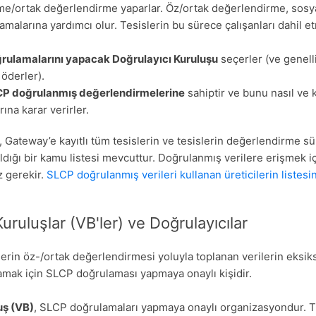
e/ortak değerlendirme yaparlar. Öz/ortak değerlendirme, sosya
lamalarına yardımcı olur. Tesislerin bu sürece çalışanları dahil e
ğrulamalarını yapacak Doğrulayıcı Kuruluşu
seçerler (ve genell
 öderler).
LCP doğrulanmış değerlendirmelerine
sahiptir ve bunu nasıl ve 
ına karar verirler.
 Gateway’e kayıtlı tüm tesislerin ve tesislerin değerlendirme s
ldığı bir kamu listesi mevcuttur. Doğrulanmış verilere erişmek iç
z gerekir.
SLCP doğrulanmış verileri kullanan üreticilerin listes
uruluşlar (VB'ler) ve Doğrulayıcılar
slerin öz-/ortak değerlendirmesi yoluyla toplanan verilerin eksiks
mak için SLCP doğrulaması yapmaya onaylı kişidir.
uş (VB)
, SLCP doğrulamaları yapmaya onaylı organizasyondur. T