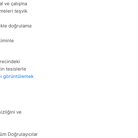
l ve çalışma
tmeleri teşvik
ikle doğrulama
kiminle
ürecindeki
in tesislerle
ini görüntülemek
izliğini ve
üm Doğrulayıcılar