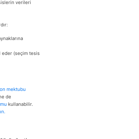
slerin verileri
dır:
ynaklarına
l eder (seçim tesis
lon mektubu
ine de
rmu
kullanabilir.
ın.