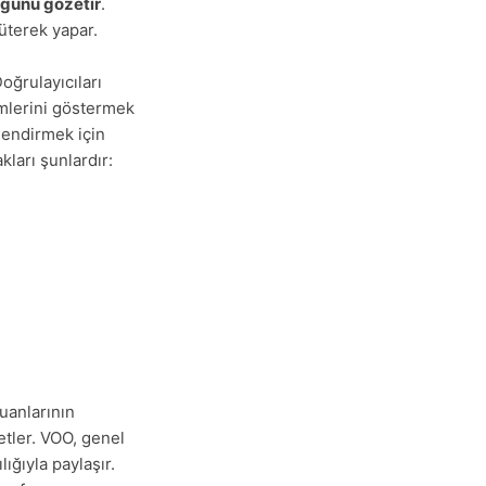
üğünü gözetir
.
üterek yapar.
oğrulayıcıları
imlerini göstermek
lendirmek için
ları şunlardır:
Puanlarının
yetler. VOO, genel
ığıyla paylaşır.