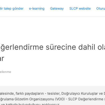
Bir talep gönder
e-learning
Gateway
SLCP website
Otur
erlendirme sürecine dahil o
ar
ellenme
esinde, farklı paydaşların - tesisler, Doğrulayıcı Kuruluşlar ve 
oğrulama Gözetim Organizasyonu (VOO) - SLCP Değerlendirme s
 ve katkıda bulunduğunu açıklıyoruz.