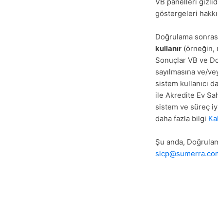
VB panelleri gizli
göstergeleri hakkın
Doğrulama sonrası
kullanır
(örneğin, 
Sonuçlar VB ve Do
sayılmasına ve/vey
sistem kullanıcı 
ile Akredite Ev Sah
sistem ve süreç iy
daha fazla bilgi
Ka
Şu anda, Doğrula
slcp@sumerra.co