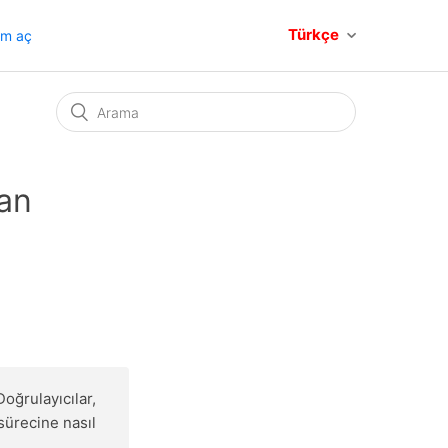
Türkçe
um aç
lan
Doğrulayıcılar,
ürecine nasıl