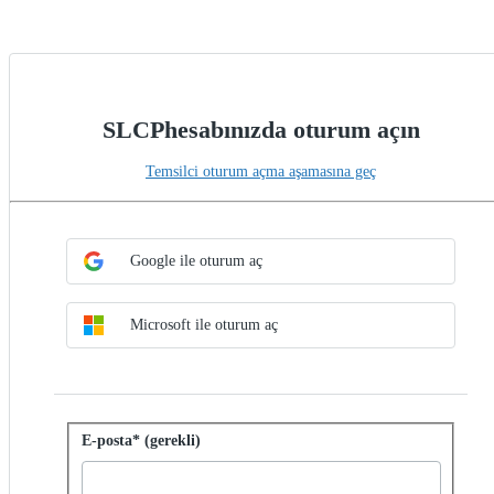
SLCPhesabınızda oturum açın
Temsilci oturum açma aşamasına geç
Ortak Oturum yöntemini seçin
SSO ile oturum aç
Google ile oturum aç
Microsoft ile oturum aç
Parolayla oturum aç
E-posta* (gerekli)