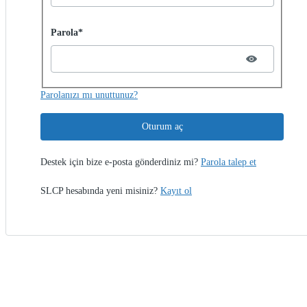
Password hidden
Parola*
Parolanızı mı unuttunuz?
Oturum aç
Destek için bize e-posta gönderdiniz mi?
Parola talep et
SLCP hesabında yeni misiniz?
Kayıt ol